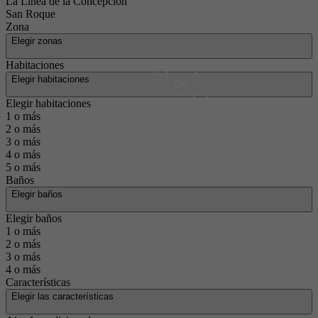
La Línea de la Concepción
San Roque
Zona
Elegir zonas
¿Qué tipo
Habitaciones
Elegir habitaciones
de
propiedad
Elegir habitaciones
estás
1 o más
2 o más
buscando?
3 o más
4 o más
5 o más
Baños
Elegir baños
Elegir baños
1 o más
2 o más
3 o más
4 o más
Características
Elegir las características